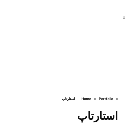
iTechNet | آیتک نت
مشاوره رایگان
۸۴ ۷۴ ۰۵ ۷۱ (۰۲۱)
Portfolio
Home
استارتاپ
استارتاپ