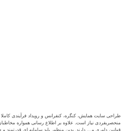
iTechNet | آیتک نت
مشاوره رایگان
۸۴ ۷۴ ۰۵ ۷۱ (۰۲۱)
طراحی سایت همایش، کنگره، کنفرانس و رویداد فرآیندی کاملا
منحصربفردی نیاز است. علاوه بر اطلاع رسانی همواره مخاطبان ا
قوانین داوری و…. دارند. بدین منظور باید سامانه ای قدرتمند 