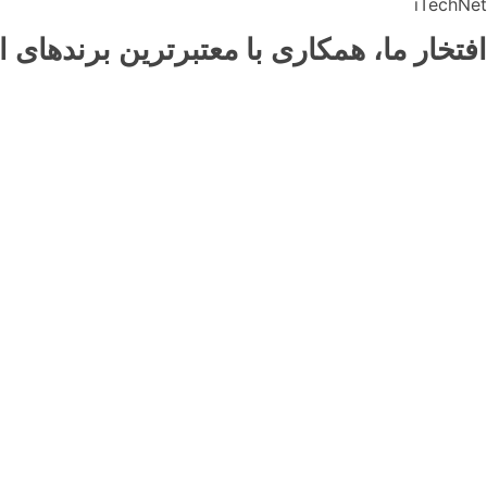
iTechNet
افتخار ما، همکاری با معتبرترین برندهای ا
ایده یا پروژه‌ای دارید؟ باما د
ارتباط با ما