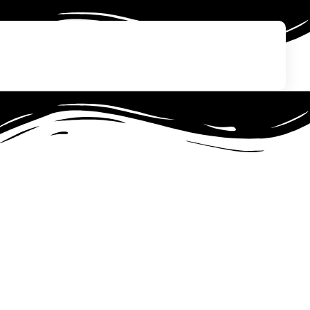
iTechNet | آیتک نت