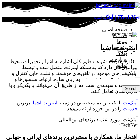
iTechNet | آیتک نت
صفحه اصلی
خدمات
تیم‌ها
اینترنت اشیا
پروژه‌ها
وبلاگ
درباره ما
IOT یا اینترنت اشیاء به‌طور کلی اشاره به اشیا و تجهیزات محیط
تماس
پیرامون‌مان دارد که به شبکه اینترنت متصل شده و توسط
اپلیکیشن‌های موجود در تلفن‌های هوشمند و تبلت، قابل کنترل و
مدیریت هستند. اینترنت اشیا به زبان ساده، ارتباط سنسورها و
دستگاه‌ها با شبکه‌ای است که از طریق آن می‌توانند با یکدیگر و با
کاربرانشان تعامل کنند.
آیتِک‌نت
با تکیه بر تیم متخصص در زمینه
اینترنت اشیا
، برترین
خدمات
را در این حوزه ارائه می‌دهد.
آیتک‌نت، مورد اعتماد برندهای بین‌المللی
iTechNet
افتخار ما، همکاری با معتبرترین برندهای ایرانی و جهانی