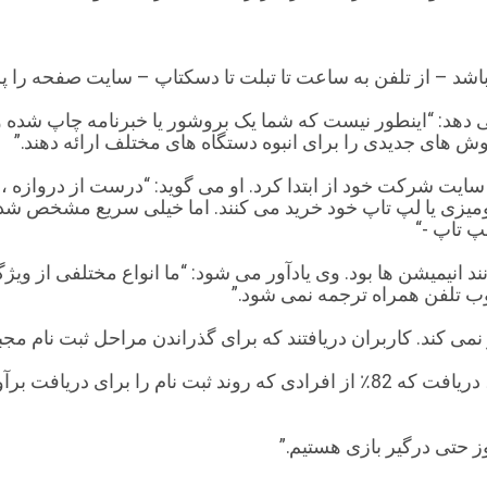
د – از تلفن به ساعت تا تبلت تا دسکتاپ – سایت صفحه را پر
: “اینطور نیست که شما یک بروشور یا خبرنامه چاپ شده و اند
وش های جدیدی را برای انبوه دستگاه های مختلف ارائه دهند.”
GreenP ، نه ماه را صرف ساخت سایت شرکت خود از ابتدا کرد. او می گوید: “د
میزی یا لپ تاپ خود خرید می کنند. اما خیلی سریع مشخص شد ک
پ تاپ -“
انیمیشن ها بود. وی یادآور می شود: “ما انواع مختلفی از ویژ
ب تلفن همراه ترجمه نمی شود.”
نمی کند. کاربران دریافتند که برای گذراندن مراحل ثبت نام مج
Clayton پس از بازسازی سایت برای اولین بار در تلفن همراه ، دریافت که 82٪ از افر
ز حتی درگیر بازی هستیم.”