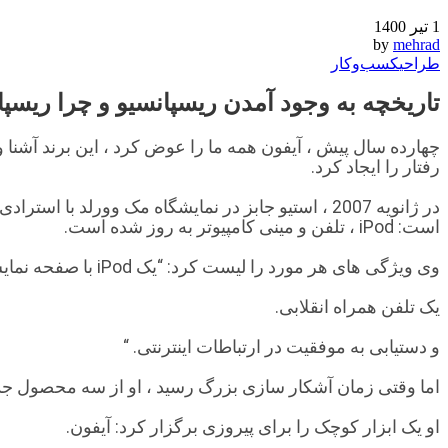
1 تیر 1400
by
mehrad
طراحی
کسب‌و‌کار
تاریخچه به وجود آمدن ریسپانسیو و چرا ریس
چهارده سال پیش ، آیفون همه ما را عوض کرد ، این برند آشنا 
رفتار را ایجاد کرد.
در ژانویه 2007 ، استیو جابز در نمایشگاه مک وورل
است: iPod ، تلفن و مینی کامپیوتر به روز شده است.
وی ویژگی های هر مورد را لیست کرد: “یک iPod با صفحه نمایش عریض با کنترل های لمسی.
یک تلفن همراه انقلابی.
و دستیابی به موفقیت در ارتباطات اینترنتی. “
اما وقتی زمان آشکار سازی بزرگ رسید ، او از سه محصول جدا
او یک ابزار کوچک را برای پیروزی برگزار کرد: آیفون.