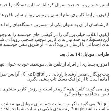
استیو جابز رو به جمعیت سوال کرد ایا شما این دستگاه را خریدا
آیفون با رابط کاربری تمام لمسی و زیبایی زیبا از سایر تلفن های هوشمند م
کارشناسان از آن به عنوان یکی از مهمترین دستگاههای راه اند
آیفون انقلاب خیلی بزرگی را در گوشی های هوشمند را به وجو
های اجتماعی تا ارسال در وبلاگ ما – از طریق تلفن هوشمند قابل
طراحی موبایل: 14 سال بعد
امروزه بسیاری از افراد از تلفن های هوشمند خود به عنوان تنها رایانه خود استفاده می كنند. 3 میلیارد نفر با تل
آماده است تا از ترافیک دسک تاپ پیشی بگیرد.
وی می گوید: “تلفن همه کاره تر است و ارزش کاربر بیشتری نسب
تلفن مشاهده خواهید کرد.”
Polgar می گوید ، اگر وب سایت شما برای موبایل بهینه نش
مناسب نباشد Google رتبه بندی بالایی در سایت شما نخواهد داشت. وی می افزاید: “اگر کاربران شما تجربه بد موبایلی داشته باشند ، به احتمال زیاد وب سایت شما را برنمی گردانند.”