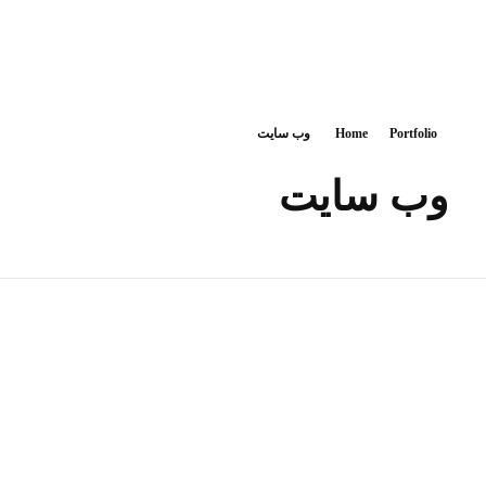
iTechNet | آیتک نت
Portfolio
Home
وب سایت
وب سایت
صنعتی