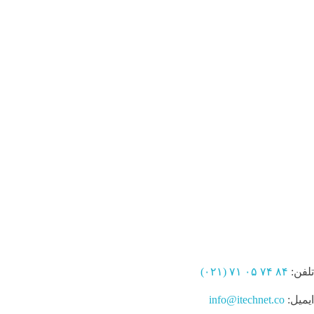
اپلیکیشن
ایده‌پردازی
طراحی
مشاوره
وب سایت
ایده یا پروژه‌ای دارید؟ باما
در تماس باشید
ارتباط با ما
تلفن:
۸۴ ۷۴ ۰۵ ۷۱ (۰۲۱)
ایمیل:
info@itechnet.co