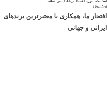
آیتک‌نت، مورد اعتماد برندهای بین‌المللی
iTechNet
افتخار ما، همکاری با معتبرترین برندهای
بهراد شیمی
ایرانی و جهانی
پشتیبانی
سئو
طراحی
مشاوره
وب سایت
اپلیکیشن بلیط سینما
اپلیکیشن
ایده‌پردازی
طراحی
مشاوره
وب سایت
پخش آنلاین فیلم و سریال