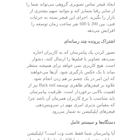
ایجاد فیچر تماس تصویری گروهی می‌تواند شما را
از سایر رقبا متمایز کند و بتوانید سهم بیشتری از
بازار را بگیرید. اجرای این فیچر بسته به جزئیات
فنی، بین 200 تا 600 نفر ساعت زمان توسعه را
افزایش می‌دهد.
اشتراک پرونده چند رسانه‌ای
تصور کردن یک پیامرسان که به کاربران اجازه
نمی‌دهد تصاویر یا فیلم‌ها را ارسال کنند، دشوار
است. هیچ کاربری نمی خواهد برای همیشه منتظر
بماند تا یک عکس بارگیری شود. آ‌ن‌ها می‌خواهند
که این امر در یک چشم بر هم زدن انجام شود.
علاوه بر فیچرهای ظاهری توسعه Back end نیز از
اهمیت بالایی برخوردار است. ظرفیت پیامرسان
باید متناسب با نرخ کاربران همزمان آن باشد چرا
که مقیاس پذیری امری مهم در سرویس‌دهی
فیچر‌های اپلیکیشن به شمار می‌رود.
دستگاه‌ها و سیستم عامل
آیا پیامرسان شما فقط تحت وب است؟ اپلیکیشن
موبایلت تحت اندروید یا iOS نیاز دارد؟ پاسخ به این