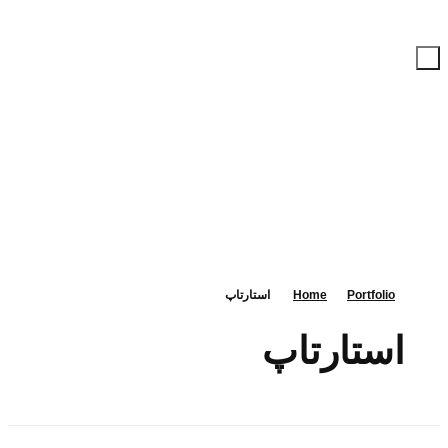
iTechNet | آیتک نت
مشاوره رایگان
۸۴ ۷۴ ۰۵ ۷۱ (۰۲۱)
Portfolio
Home
استارتاپ
استارتاپ