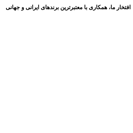
افتخار ما، همکاری با معتبرترین برندهای ایرانی و جهانی
ایده یا پروژه‌ای دارید؟ باما در تماس باشید
ارتباط با ما