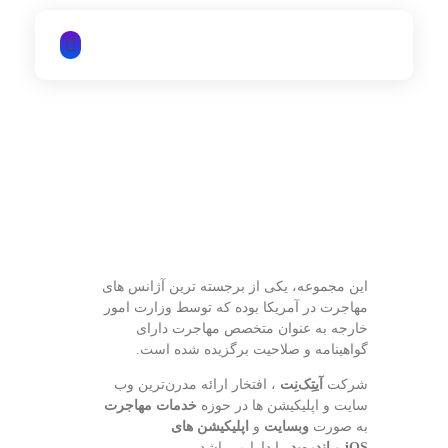
iTechNet | آیتک نت
این مجموعه، یکی از برجسته ترین آژانس های
مهاجرت در آمریکا بوده که توسط وزارت امور
خارجه به عنوان متخصص مهاجرت دارای
گواهینامه و صلاحیت برگزیده شده است.
شرکت
آیتِک‌نِت
، افتخار ارائه مدرن‌ترین وب
سایت و اپلیکیشن ها در حوزه
خدمات مهاجرت
به صورت
وبسایت
و
اپلیکیشن های
iOS
و
اندروید
را دارا می‌باشد.